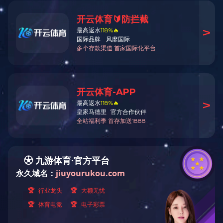
未查询到任何数据！
手机：
15306123775
电话：
0519-88123775
地址：
常州市天宁区郑陆镇牟家村委黄家弄4号
邮箱：
hj@czhengjingjx.com
开云在线登录官网
|
米兰注册
|
多宝app官网
|
星空手机官方网站入口
|
九游体育在线
（中国）唯一官方网站
|
开云官方网址
|
米兰登录官网
|
华体会押注
|
开云手机站官方
版网站登录入口
|
米兰体育（中
电话咨询
关于我们
米兰体育平台