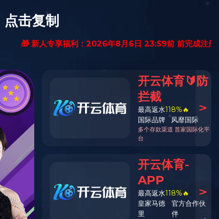
24小时全国服务热线
15306123775
0519-88123775
客户服务
米兰体育（中国）