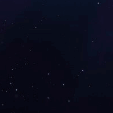
移动端官网
扫一扫加我微信
版权