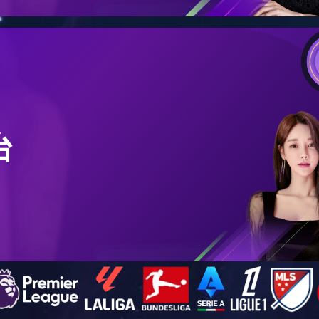
制粒包衣机
行业
大蒜粉造粒用沸腾制粒干燥机
应用客户：
物料名称：
大蒜粉
选用产品：
沸腾制粒干燥机
概述：
沸腾制粒机又称一步造粒机，它是利用粘合