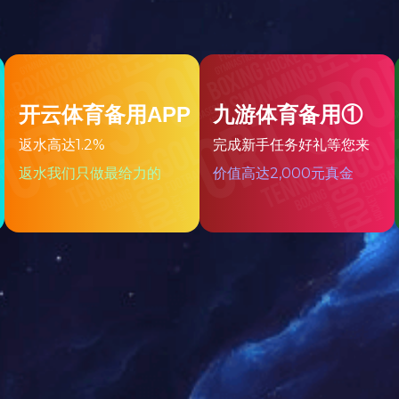
将制粒用粉末物料放入流化床内，冷空气经过滤器
使粉末呈流化状循环流动，同时喷入雾状粘合剂湿
不断蒸发，并由热空气带走。
苦荞制粒用螺杆挤压造粒机
应用客户：
物料名称：
苦荞
选用产品：
单螺杆挤压造粒机
概述：
苦荞是自然界中甚少的药食两用作物，据《
神，利耳目，炼五脏渣秽；在《千金要方》、《中
宽
调味料干燥生产线
应用客户：
客户
物料名称：
调味料
选用产品：
沸腾制粒干燥机
概述：
调味料，也称佐料，是指被用来少量加入其
来作主食或主要成分来食用。例如洋葱也可以为法
风机从下部导入，穿过料斗的孔网板