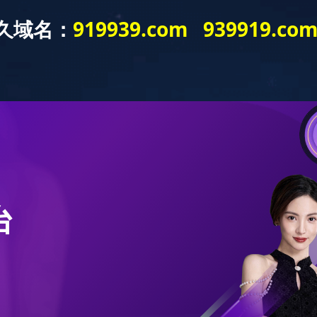
实力厂家，匠心铸造
制粒、混合、包衣、干燥
新闻资讯
米兰体育平台app官网
工程案例