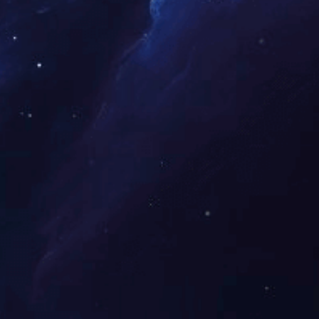
一页
1
下一页
尾页
30号-1
固体制剂生产线
提升混合生产线
LBF旋流
-
-
-